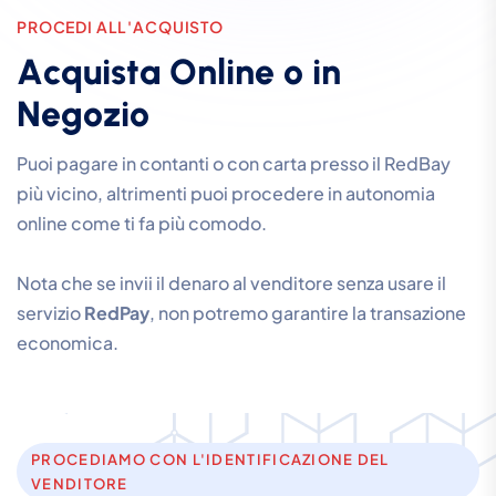
P
R
O
C
E
D
I
A
L
L
'
A
C
Q
U
I
S
T
O
A
c
q
u
i
s
t
a
O
n
l
i
n
e
o
i
n
N
e
g
o
z
i
o
Puoi pagare in contanti o con carta presso il RedBay
più vicino, altrimenti puoi procedere in autonomia
online come ti fa più comodo.
Nota che se invii il denaro al venditore senza usare il
servizio
RedPay
, non potremo garantire la transazione
economica.
PROCEDIAMO CON L'IDENTIFICAZIONE DEL
VENDITORE