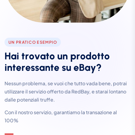
UN PRATICO ESEMPIO
H
a
i
t
r
o
v
a
t
o
u
n
p
r
o
d
o
t
t
o
i
n
t
e
r
e
s
s
a
n
t
e
s
u
e
B
a
y
?
Nessun problema, se vuoi che tutto vada bene, potrai
utilizzare il servizio offerto da RedBay, e starai lontano
dalle potenziali truffe.
Con il nostro servizio, garantiamo la transazione al
100%