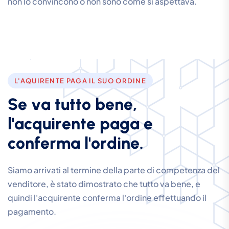
non lo convincono o non sono come si aspettava.
L'AQUIRENTE PAGA IL SUO ORDINE
S
e
v
a
t
u
t
t
o
b
e
n
e
,
l
'
a
c
q
u
i
r
e
n
t
e
p
a
g
a
e
c
o
n
f
e
r
m
a
l
'
o
r
d
i
n
e
.
Siamo arrivati al termine della parte di competenza del
venditore, è stato dimostrato che tutto va bene, e
quindi l'acquirente conferma l'ordine effettuando il
pagamento.