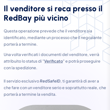
I
l
v
e
n
d
i
t
o
r
e
s
i
r
e
c
a
p
r
e
s
s
o
i
l
R
e
d
B
a
y
p
i
ù
v
i
c
i
n
o
Questa operazione prevede che il venditore sia
identificato, mediante un processo che il negoziante
porterà a termine.
Una volta verificati i documenti del venditore, verrà
attribuito lo status di "
Verificato
" e potrà proseguire
con la spedizione.
Il servizio esclusivo
RedSafeID
, ti garantirà di aver a
che fare con un venditore serio e soprattutto reale, che
porterà a termine la vendita.