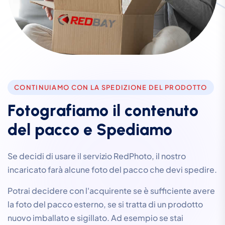
CONTINUIAMO CON LA SPEDIZIONE DEL PRODOTTO
F
o
t
o
g
r
a
f
i
a
m
o
i
l
c
o
n
t
e
n
u
t
o
d
e
l
p
a
c
c
o
e
S
p
e
d
i
a
m
o
Se decidi di usare il servizio RedPhoto, il nostro
incaricato farà alcune foto del pacco che devi spedire.
Potrai decidere con l'acquirente se è sufficiente avere
la foto del pacco esterno, se si tratta di un prodotto
nuovo imballato e sigillato. Ad esempio se stai