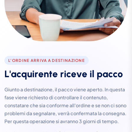
L'ORDINE ARRIVA A DESTINAZIONE
L
'
a
c
q
u
i
r
e
n
t
e
r
i
c
e
v
e
i
l
p
a
c
c
o
Giunto a destinazione, il pacco viene aperto. In questa
fase viene richiesto di controllare il contenuto,
constatare che sia conforme all'ordine e se non ci sono
problemi da segnalare, verrà confermata la consegna.
Per questa operazione si avranno 3 giorni di tempo.